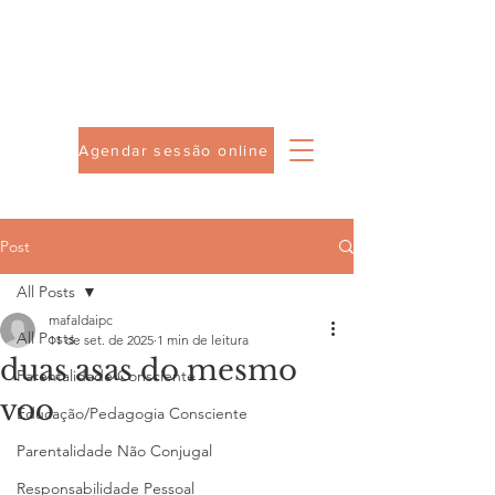
Agendar sessão online
Post
All Posts
mafaldaipc
All Posts
11 de set. de 2025
1 min de leitura
duas asas do mesmo
Parentalidade Consciente
voo
Educação/Pedagogia Consciente
Parentalidade Não Conjugal
Responsabilidade Pessoal