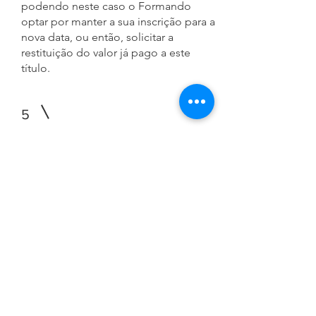
podendo neste caso o Formando
optar por manter a sua inscrição para a
nova data, ou então, solicitar a
restituição do valor já pago a este
título.
5
CLÁUSULA 5
DESISTÊNCIA/CANCELAMENTO DA
INSCRIÇÃO
5.1.- O pedido de desistência ou
cancelamento do curso/
certificação/workshop por iniciativa
do Formando não dará lugar a
devolução do valor já suportado,
sendo que quando esse pedido seja